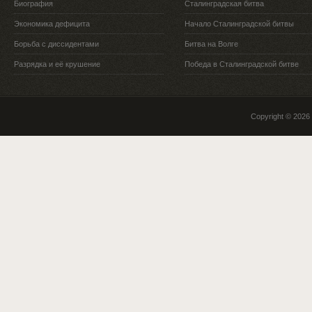
Биография
Сталинградская битва
Экономика дефицита
Начало Сталинградской битвы
Борьба с диссидентами
Битва на Волге
Разрядка и её крушение
Победа в Сталинградской битве
Copyright © 2026 