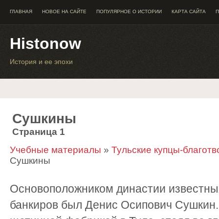
ГЛАВНАЯ
НОВОЕ НА САЙТЕ
ПОПУЛЯРНОЕ О ИСТОРИИ
КАРТА САЙТА
П
Histonow
История и ее эпохи
Сушкины
Страница 1
Учебные материалы
»
Тульские купцы-благотво
Сушкины
Основоположником династии известных
банкиров был Денис Осипович Сушкин. 