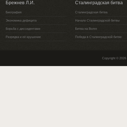
Брежнев Л.И.
Сталинградская битва
Биография
Сталинградская битва
Экономика дефицита
Начало Сталинградской битвы
Борьба с диссидентами
Битва на Волге
Разрядка и её крушение
Победа в Сталинградской битве
Copyright © 2026 