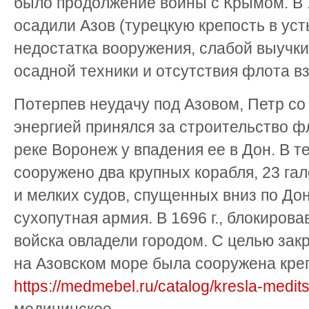
было продолжение войны с Крымом. В 1
осадили Азов (турецкую крепость в усть
недостатка вооружения, слабой выучки
осадной техники и отсутствия флота вз
Потерпев неудачу под Азовом, Петр со
энергией принялся за строительство ф
реке Воронеж у впадения ее в Дон. В т
сооружено два крупных корабля, 23 га
и мелких судов, спущенных вниз по До
сухопутная армия. В 1696 г., блокирова
войска овладели городом. С целью зак
на Азовском море была сооружена креп
https://medmebel.ru/catalog/kresla-medits