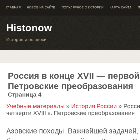
ГЛАВНАЯ
НОВОЕ НА САЙТЕ
ПОПУЛЯРНОЕ О ИСТОРИИ
КАРТА САЙТА
П
Histonow
История и ее эпохи
Россия в конце XVII — первой 
Петровские преобразования
Страница 4
Учебные материалы
»
История России
» Росси
четверти ХVIII в. Петровские преобразования
Азовские походы. Важнейшей задачей,