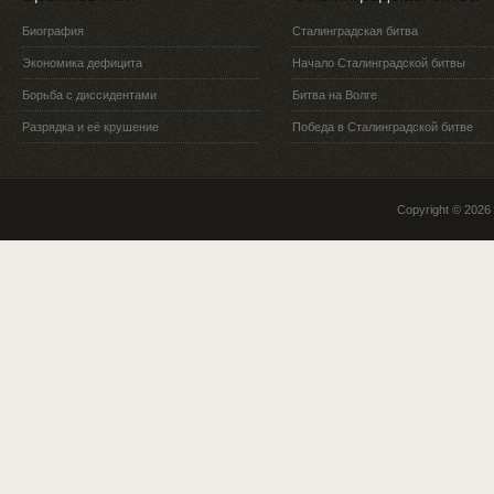
Биография
Сталинградская битва
Экономика дефицита
Начало Сталинградской битвы
Борьба с диссидентами
Битва на Волге
Разрядка и её крушение
Победа в Сталинградской битве
Copyright © 2026 