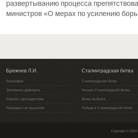
развертыванию процесса препятствова
министров «О мерах по усилению борьб
Брежнев Л.И.
Сталинградская битва
Биография
Сталинградская битва
Экономика дефицита
Начало Сталинградской битвы
Борьба с диссидентами
Битва на Волге
Разрядка и её крушение
Победа в Сталинградской битве
Copyright © 2026 