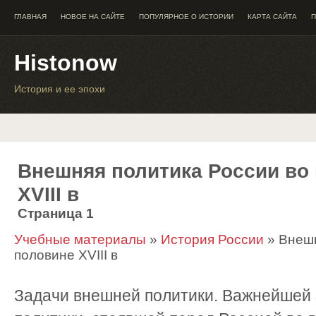
ГЛАВНАЯ
НОВОЕ НА САЙТЕ
ПОПУЛЯРНОЕ О ИСТОРИИ
КАРТА САЙТА
П
Histonow
История и ее эпохи
Внешняя политика России во
XVIII в
Страница 1
Учебные материалы
»
История России
» Внешн
половине XVIII в
Задачи внешней политики. Важнейшей