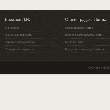
Брежнев Л.И.
Сталинградская битва
Биография
Сталинградская битва
Экономика дефицита
Начало Сталинградской битвы
Борьба с диссидентами
Битва на Волге
Разрядка и её крушение
Победа в Сталинградской битве
Copyright © 2026 