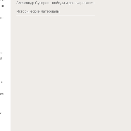
Александр Суворов - победы и разочарования
ств
Исторические материалы
го
он
ой
ва.
аже
у