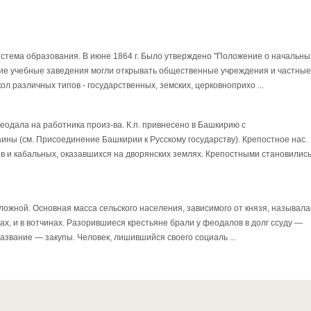
истема образования. В июне 1864 г. Было утверждено "Положение о начальны
кие учебные заведения могли открывать общественные учреждения и частные
л различных типов - государственных, земских, церковноприхо ...
одала на работника произ-ва. К.п. привнесено в Башкирию с
ны (см. Присоединение Башкирии к Русскому государству). Крепостное нас.
дов и кабальных, оказавшихся на дворянских землях. Крепостными становилис
ожной. Основная масса сельского населения, зависимого от князя, называла
ах, и в вотчинах. Разорившиеся крестьяне брали у феодалов в долг ссуду —
х название — закупы. Человек, лишившийся своего социаль ...