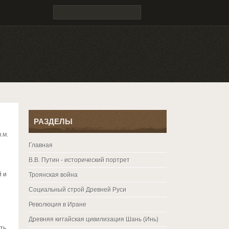
РАЗДЕЛЫ
.М.
Главная
В.В. Путин - исторический портрет
й и
Троянская война
Социальный строй Древней Руси
Революция в Иране
Древняя китайская цивилизация Шань (Инь)
ть.