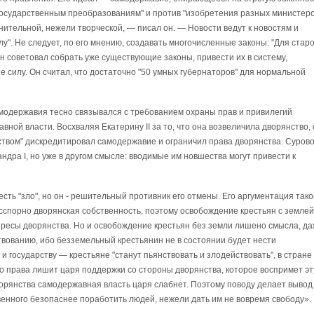
государственным преобразованиям" и против "изобретения разных министер
нительной, нежели творческой, — писал он. — Новости ведут к новостям и
у". Не следует, по его мнению, создавать многочисленные законы: "Для старо
н советовал собрать уже существующие законы, привести их в систему,
е силу. Он считал, что достаточно "50 умных губернаторов" для нормальной
модержавия тесно связывался с требованием охраны прав и привилегий
ной власти. Восхваляя Екатерину II за то, что она возвеличила дворянство, 
дством" дискредитировал самодержавие и ограничил права дворянства. Суров
ндра I, но уже в другом смысле: вводимые им новшества могут привести к
сть "зло", но он - решительный противник его отмены. Его аргументация тако
сспорно дворянская собственность, поэтому освобождение крестьян с землей
ресы дворянства. Но и освобождение крестьян без земли лишено смысла, д
твованию, ибо безземельный крестьянин не в состоянии будет нести
и государству — крестьяне "станут пьянствовать и злодействовать", в стране
о права лишит царя поддержки со стороны дворянства, которое воспримет эт
ворянства самодержавная власть царя слабнет. Поэтому поводу делает вывод
венного безопаснее поработить людей, нежели дать им не вовремя свободу».