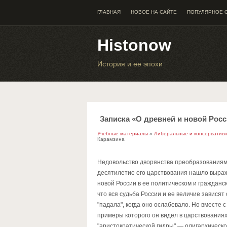
ГЛАВНАЯ
НОВОЕ НА САЙТЕ
ПОПУЛЯРНОЕ 
Histonow
История и ее эпохи
Записка «О древней и новой Росс
Учебные материалы
»
Либеральные и консервативн
Карамзина
Недовольство дворянства преобразованиями
десятилетие его царствования нашло выраже
новой России в ее политическом и гражданс
что вся судьба России и ее величие зависят
"падала", когда оно ослабевало. Но вместе
примеры которого он видел в царствованиях
"аристократической гидры" — олигархическ