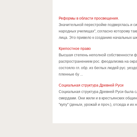
Реформы в области просвещения.
Значительной перестройке подверглась и с
народных училищах", согласно которому та
лица. Это привело к созданию начальных шко
Крепостное право
Высшая степень неполной собственности фе
распространением рос. феодализма на окраи
состояло гл. обр. из беглых людей рус. уез
пленные бу ...
Социальная структура Древней Руси
Социальная структура Древней Руси была сл
смердами. Они жили и в крестьянских общин
"купу" (деньги, урожай и проч.), отсюда и и