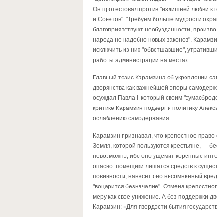
Он протестовал против "излишней любви к 
и Советов". "Требуем больше мудрости охра
благоприятствуют необузданности, произвол
народа не надобно новых законов". Карамзи
исключить из них "обветшавшие", утративши
работы администрации на местах.
Главный тезис Карамзина об укреплении са
дворянства как важнейшей опоры самодержав
осуждал Павла I, который своим "сумасбро
критике Карамзин подверг и политику Алекса
ослаблению самодержавия.
Карамзин признавал, что крепостное право е
Земля, которой пользуются крестьяне, — бе
невозможно, ибо оно ущемит коренные инте
опасно: помещики лишатся средств к сущес
повинности; нанесет оно несомненный вред 
"воцарится безначалие". Отмена крепостног
меру как свое унижение. А без поддержки д
Карамзин: «Для твердости бытия государст