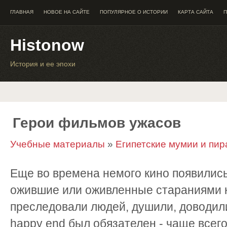
ГЛАВНАЯ
НОВОЕ НА САЙТЕ
ПОПУЛЯРНОЕ О ИСТОРИИ
КАРТА САЙТА
П
Histonow
История и ее эпохи
Герои фильмов ужасов
Учебные материалы
»
Египетские мумии и пи
Еще во времена немого кино появилис
ожившие или оживленные стараниями 
преследовали людей, душили, доводил
happy end был обязателен - чаще всего