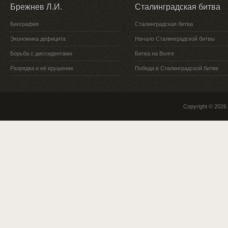
Брежнев Л.И.
Сталинградская битва
Биография
Сталинградская битва
Экономика дефицита
Начало Сталинградской битвы
Борьба с диссидентами
Битва на Волге
Разрядка и её крушение
Победа в Сталинградской битве
Copyright © 2026 