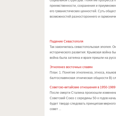
социальной структуры. Понятие прогресса п
преемственности, сохранения и приумножен
его гуманистических ценностей. Суть общес
возможностей разностороннего и гармоничн
Падение Севастополя
Так закончилась севастопольская эпопея. О
исторического развития: Крымская война бы
война была затеяна и враги пришли на русск
Этногенез восточных славян
План: 1. Понятие этногенеза, этноса, язык
балтославянская этническая общности В) сла
Советско-китайские отношения в 1950-1989 г
После смерти Сталина произошли изменения 
Советский Союз с середины 50-х годов нач
будет твердо следовать принципам мирного 
совет ...