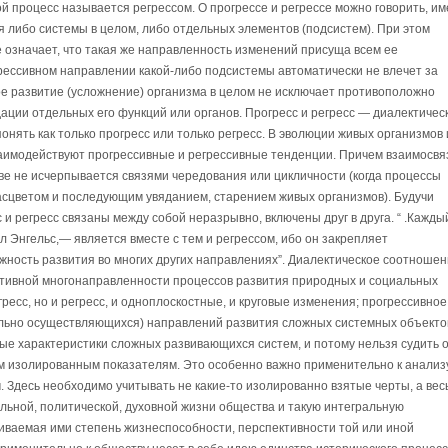
й процесс называется регрессом. О прогрессе и регрессе можно говорить, им
я либо системы в целом, либо отдельных элементов (подсистем). При этом
 означает, что такая же направленность изменений присуща всем ее
грессивном направлении какой-либо подсистемы автоматически не влечет за
ное развитие (усложнение) организма в целом не исключает противоположно
ации отдельных его функций или органов. Прогресс и регресс — диалектичес
нять как только прогресс или только регресс. В эволюции живых организмов 
аимодействуют прогрессивные и регрессивные тенденции. Причем взаимосвя
ве не исчерпывается связями чередования или цикличности (когда процессы
расцветом и последующим увяданием, старением живых организмов). Будучи
и регресс связаны между собой неразрывно, включены друг в друга. “ .Кажды
л Энгельс,— является вместе с тем и регрессом, ибо он закрепляет
жность развития во многих других направлениях”. Диалектическое соотноше
ективной многонаправленности процессов развития природных и социальных
гресс, но и регресс, и одноплоскостные, и круговые изменения; прогрессивное
ально осуществляющихся) направлений развития сложных системных объекто
ые характеристики сложных развивающихся систем, и потому нельзя судить 
м изолированным показателям. Это особенно важно применительно к анализ
 Здесь необходимо учитывать не какие-то изолированно взятые черты, а вес
льной, политической, духовной жизни общества и такую интегральную
чиваемая ими степень жизнеспособности, перспективности той или иной