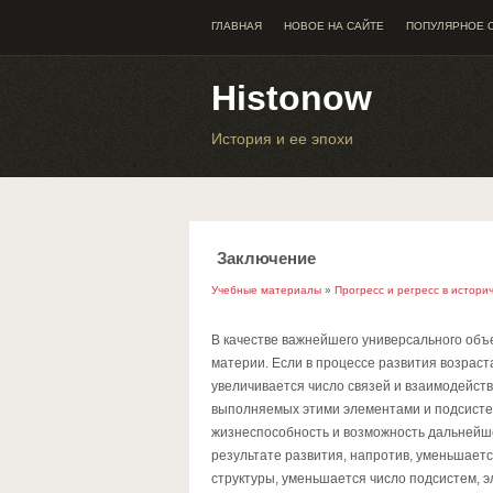
ГЛАВНАЯ
НОВОЕ НА САЙТЕ
ПОПУЛЯРНОЕ 
Histonow
История и ее эпохи
Заключение
Учебные материалы
»
Прогресс и регресс в истори
В качестве важнейшего универсального объ
материи. Если в процессе развития возрас
увеличивается число связей и взаимодействи
выполняемых этими элементами и подсисте
жизнеспособность и возможность дальнейшег
результате развития, напротив, уменьшает
структуры, уменьшается число подсистем, э