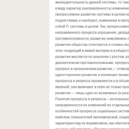
жизнедеятельность данной системы, то тако
в виду характер (направленность) изменени
прогрессивное развитие системы в целом не
подсистемам; и наоборот, изменение в про
собой П. системы в целом. Так, прогрессив
направленного процесса упрощения, деград
противоположности; развитие невозможно по
развитии общества сочетаются и сложно вз
этих тенденций в живой материи и в общест
развития мыслятся по аналогии с ростом, 
диалектически противоположными, прогресс 
прогресс в органическом развитии,— отмеча
одностороннее развитие и исключает возмо
прогресса и регресса проявляется и в объ
явлений; они включают в себя не только про
развитие — лишь одно из возможных (и ре
Понятия прогресса и регресса— интегральн
направленности их изменений по отдельны
особенностей прогресса социальных систем.
комплекс показателей экономической, социа
характеристику их взаимосвязи, как обеспе