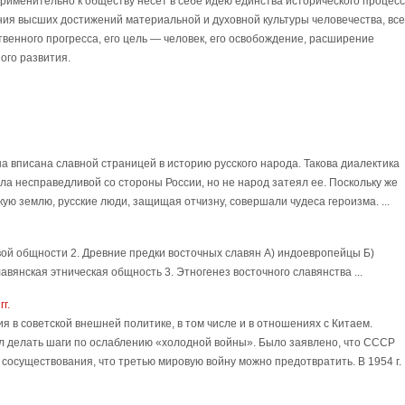
рименительно к обществу несет в себе идею единства исторического процесс
ия высших достижений материальной и духовной культуры человечества, все
твенного прогресса, его цель — человек, его освобождение, расширение
ого развития.
на вписана славной страницей в историю русского народа. Такова диалектика
ла несправедливой со стороны России, но не народ затеял ее. Поскольку же
ую землю, русские люди, защищая отчизну, совершали чудеса героизма. ...
овой общности 2. Древние предки восточных славян А) индоевропейцы Б)
вянская этническая общность 3. Этногенез восточного славянства ...
г.
в советской внешней политике, в том числе и в отношениях с Китаем.
ал делать шаги по ослаблению «холодной войны». Было заявлено, что СССР
сосуществования, что третью мировую войну можно предотвратить. В 1954 г.