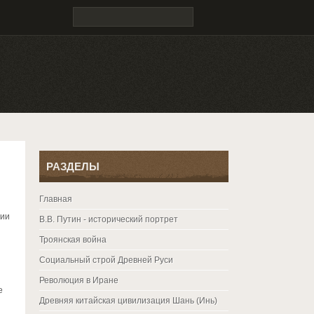
РАЗДЕЛЫ
Главная
ции
В.В. Путин - исторический портрет
Троянская война
Социальный строй Древней Руси
Революция в Иране
е
Древняя китайская цивилизация Шань (Инь)