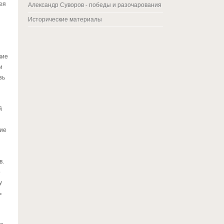
ея
Александр Суворов - победы и разочарования
Исторические материалы
кие
и
зь
й
ние
в.
о
у
ь