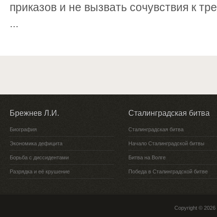
приказов и не вызвать сочувствия к тр
...
Брежнев Л.И.
Сталинградская битва
Биография
Сталинградская битва
Экономика дефицита
Начало Сталинградской битвы
Борьба с диссидентами
Битва на Волге
Разрядка и её крушение
Победа в Сталинградской битве
Copyright © 2026 