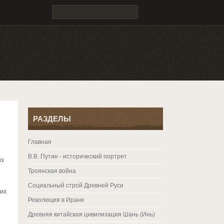
РАЗДЕЛЫ
Главная
В.В. Путин - исторический портрет
из
Троянская война
Социальный строй Древней Руси
оих
Революция в Иране
Древняя китайская цивилизация Шань (Инь)