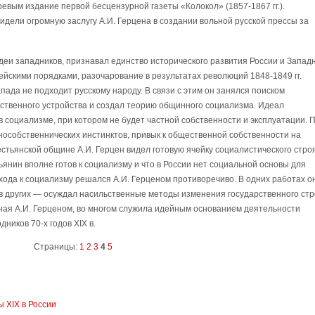
ревым издание первой бесцензурной газеты «Колокол» (1857-1867 гг.).
ели огромную заслугу А.И. Герцена в создании вольной русской прессы за
деи западников, признавал единство исторического развития России и Запад
ейскими порядками, разочарование в результатах революций 1848-1849 гг.
апада не подходит русскому народу. В связи с этим он занялся поиском
ственного устройства и создал теорию общинного социализма. Идеал
в социализме, при котором не будет частной собственности и эксплуатации. 
нособственнических инстинктов, привык к общественной собственности на
стьянской общине А.И. Герцен видел готовую ячейку социалистического строя
ьянин вполне готов к социализму и что в России нет социальной основы для
хода к социализму решался А.И. Герценом противоречиво. В одних работах о
в других — осуждал насильственные методы изменения государственного стр
ая А.И. Герценом, во многом служила идейным основанием деятельности
ников 70-х годов XIX в.
Страницы:
1
2
3
4
5
 XIX в России