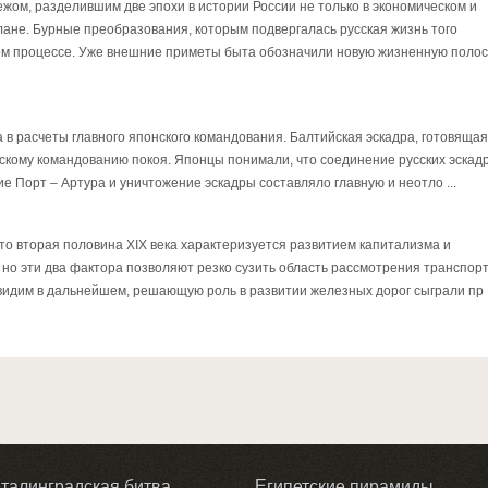
жом, разделившим две эпохи в истории России не только в экономическом и
лане. Бурные преобразования, которым подвергалась русская жизнь того
рном процессе. Уже внешние приметы быта обозначили новую жизненную полос
 в расчеты главного японского командования. Балтийская эскадра, готовяща
нскому командованию покоя. Японцы понимали, что соединение русских эскад
е Порт – Артура и уничтожение эскадры составляло главную и неотло ...
что вторая половина XIX века характеризуется развитием капитализма и
, но эти два фактора позволяют резко сузить область рассмотрения транспор
видим в дальнейшем, решающую роль в развитии железных дорог сыграли пр .
талинградская битва
Египетские пирамиды