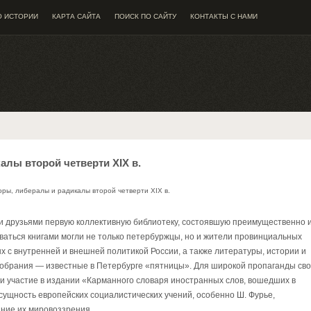
О ИСТОРИИ
КАРТА САЙТА
ПОИСК ПО САЙТУ
КОНТАКТЫ С НАМИ
алы второй четверти XIX в.
ры, либералы и радикалы второй четверти XIX в.
ми друзьями первую коллективную библиотеку, состоявшую преимущественно 
ваться книгами могли не только петербуржцы, но и жители провинциальных
х с внутренней и внешней политикой России, а также литературы, истории и
собрания — известные в Петербурге «пятницы». Для широкой пропаганды св
ли участие в издании «Карманного словаря иностранных слов, вошедших в
 сущность европейских социалистических учений, особенно Ш. Фурье,
ние их мировоззрения.