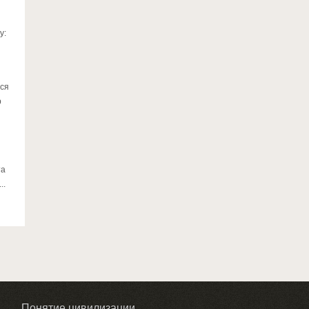
у:
яся
р
та
..
Понятие цивилизации