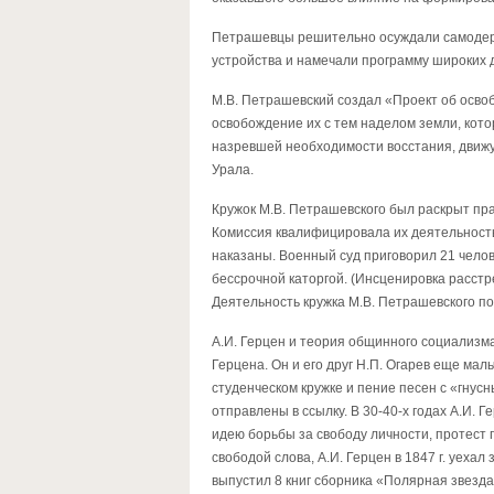
Петрашевцы решительно осуждали самодержа
устройства и намечали программу широких д
М.В. Петрашевский создал «Проект об осво
освобождение их с тем наделом земли, кот
назревшей необходимости восстания, движу
Урала.
Кружок М.В. Петрашевского был раскрыт пра
Комиссия квалифицировала их деятельность 
наказаны. Военный суд приговорил 21 челов
бессрочной каторгой. (Инсценировка расстр
Деятельность кружка М.В. Петрашевского п
А.И. Герцен и теория общинного социализма
Герцена. Он и его друг Н.П. Огарев еще мал
студенческом кружке и пение песен с «гну
отправлены в ссылку. В 30-40-х годах А.И.
идею борьбы за свободу личности, протест 
свободой слова, А.И. Герцен в 1847 г. уехал
выпустил 8 книг сборника «Полярная звезд