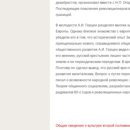
декабристов, организовал вместе с Н.П. Ога
Последующие поколения революционеров вид
границей.
В молодости А.И. Герцен разделял многие и
Европы. Однако близкое знакомство с европ
убедили его в том, что исторический опыт З
принципиально нового, справедливого обще
общественного развития А.И. Герцен видел 
его мнению, русский крестьянин лишен част
землю и ее периодическим переделам. В кре
Поэтому он сделал вывод, что русский крест
развития капитализма. Вопрос о путях пере
писал о возможности народной революции, 
Теория общинного социализма, разработанн
радикалов 60-х годов и революционных народ
Общие сведения о культуре второй половины