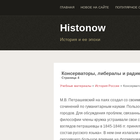
ГЛАВНАЯ
НОВОЕ НА САЙТЕ
ПОПУЛЯРНОЕ 
Histonow
История и ее эпохи
Консерваторы, либералы и радик
Страница 4
Учебные материалы
»
История России
» Консервато
М.В. Петрашевский на паях создал со свои
сочинений по гуманитарным наукам. Пользо
городов. Для обсуждения проблем, связанны
философии члены кружка устраивали свои 
взглядов петрашевцы в 1845-1846 гг. приня
состав русского языка». В нем они излагали
оказавшего большое влияние на формирова