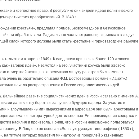
вие и крепостное право. В республике они видели идеал политического
емократических преобразований. В 1848 г.
бождении крестьян», предлагая прямое, безвозмездное и безусловное
орый они обрабатывали. Радикальная часть петрашевцев пришла к выводу о
щей силой которого должны были стать крестьяне и горнозаводские рабочие
вительством в апреле 1849 г. К следствию привлекли более 120 человек.
как «заговор идей». Несмотря на это, участники кружка были жестоко
ека к смертной казни, но в последнюю минуту расстрел был заменен
ела очень выразительно описана Ф.М. Достоевским в романе «Идиот».)
оложила начало распространению в России социалистических идей.
. Дальнейшее развитие социалистических идей в России связано с именем А.
ьчиками дали клятву бороться за лучшее будущее народа. За участие в
сными и злоумышленными» выражениями в адрес царя они были арестованы и
 Герцен занимался литературной деятельностью. Его произведения содержали
против насилия и произвола. Поняв, что в России невозможно пользоваться
 за границу. В Лондоне он основал «Вольную русскую типографию» ( 1853 г.),
а», на титуле которых поместил миниатюру из профилей 5 казненных