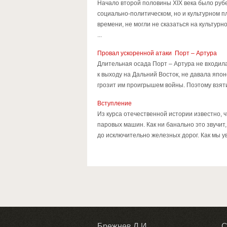
Начало второй половины XIX века было рубе
социально-политическом, но и культурном п
времени, не могли не сказаться на культу
...
Провал ускоренной атаки Порт – Артура
Длительная осада Порт – Артура не входила
к выходу на Дальний Восток, не давала япо
грозит им проигрышем войны. Поэтому взяти
Вступление
Из курса отечественной истории известно, 
паровых машин. Как ни банально это звучит
до исключительно железных дорог. Как мы у
Брежнев Л.И.
С