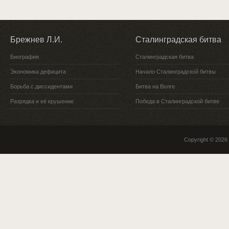
Брежнев Л.И.
Сталинградская битва
Биография
Сталинградская битва
Экономика дефицита
Начало Сталинградской битвы
Борьба с диссидентами
Битва на Волге
Разрядка и её крушение
Победа в Сталинградской битве
Copyright © 2026 