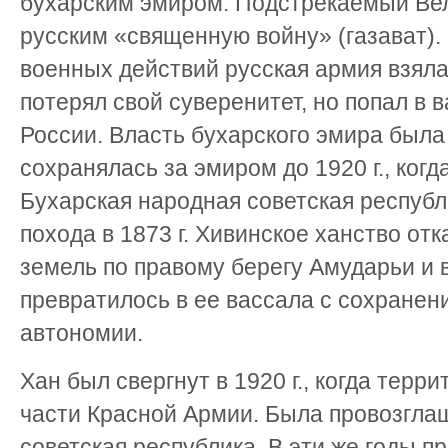
бухарским эмиром. Подстрекаемый Вел
русским «священную войну» (газават).
военных действий русская армия взял
потерял свой суверенитет, но попал в 
России. Власть бухарского эмира была
сохранялась за эмиром до 1920 г., ког
Бухарская народная советская республ
похода в 1873 г. Хивинское ханство отк
земель по правому берегу Амударьи и 
превратилось в ее вассала с сохранен
автономии.
Хан был свергнут в 1920 г., когда тер
части Красной Армии. Была провозгла
советская республика. В эти же годы 