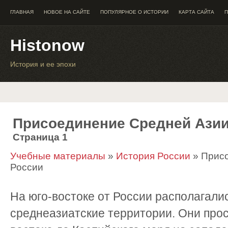
ГЛАВНАЯ
НОВОЕ НА САЙТЕ
ПОПУЛЯРНОЕ О ИСТОРИИ
КАРТА САЙТА
П
Histonow
История и ее эпохи
Присоединение Средней Азии
Страница 1
Учебные материалы
»
История России
» Присо
России
На юго-востоке от России располагал
среднеазиатские территории. Они прос