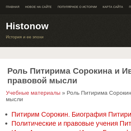
ГЛАВНАЯ
НОВОЕ НА САЙТЕ
ПОПУЛЯРНОЕ О ИСТОРИИ
КАРТА САЙТА
П
Histonow
История и ее эпохи
Роль Питирима Сорокина и И
правовой мысли
Учебные материалы
» Роль Питирима Сорокин
мысли
Питирим Сорокин. Биография Питир
Политические и правовые учения Пи