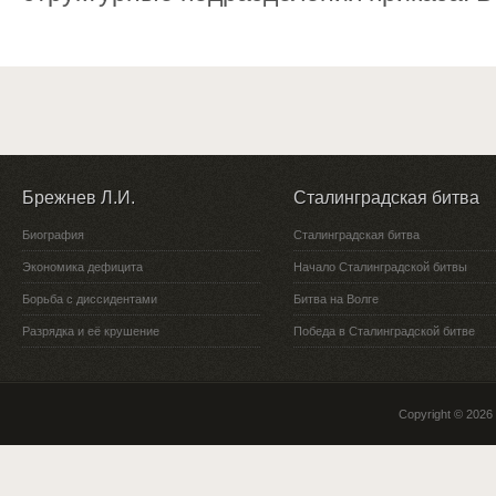
Брежнев Л.И.
Сталинградская битва
Биография
Сталинградская битва
Экономика дефицита
Начало Сталинградской битвы
Борьба с диссидентами
Битва на Волге
Разрядка и её крушение
Победа в Сталинградской битве
Copyright © 2026 