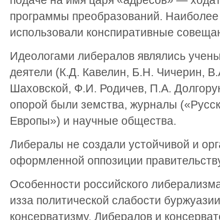
подаче на имя царя «адресов» — хода
программы преобразований. Наиболее
использовали конспиративные совещан
Идеологами либералов являлись учены
деятели (К.Д. Кавелин, Б.Н. Чичерин, В.
Шаховской, Ф.И. Родичев, П.А. Долгору
опорой были земства, журналы («Русс
Европы») и научные общества.
Либералы не создали устойчивой и ор
оформленной оппозиции правительству
Особенности российского либерализма:
изза политической слабости буржуазии
консерватизму. Либералов и консерва