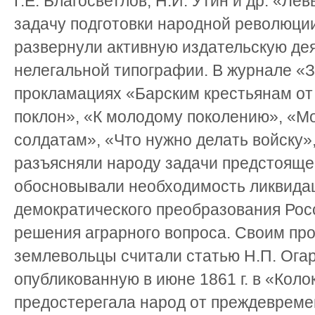
Г.Е. Благосветлов, Н.И. Утин и др. «Л
задачу подготовки народной революци
развернули активную издательскую дея
нелегальной типографии. В журнале «З
прокламациях «Барским крестьянам от
поклон», «К молодому поколению», «Мо
солдатам», «Что нужно делать войску»
разъясняли народу задачи предстояще
обосновывали необходимость ликвида
демократического преобразования Рос
решения аграрного вопроса. Своим п
землевольцы считали статью Н.П. Ога
опубликованную в июне 1861 г. в «Коло
предостерегала народ от преждевреме