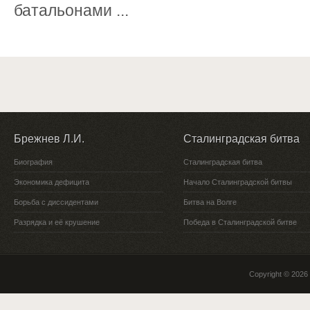
батальонами ...
Брежнев Л.И.
Сталинградская битва
Биография
Сталинградская битва
Экономика дефицита
Начало Сталинградской битвы
Борьба с диссидентами
Битва на Волге
Разрядка и её крушение
Победа в Сталинградской битве
Copyright © 2026 