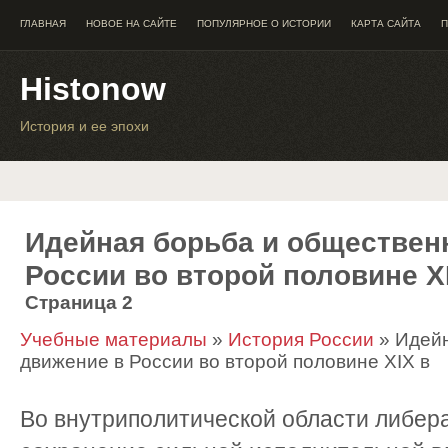
ГЛАВНАЯ
НОВОЕ НА САЙТЕ
ПОПУЛЯРНОЕ О ИСТОРИИ
КАРТА САЙТА
П
Histonow
История и ее эпохи
Идейная борьба и обществен
России во второй половине X
Страница 2
Учебные материалы
»
История России
» Идейн
движение в России во второй половине XIX в
Во внутриполитической области либер