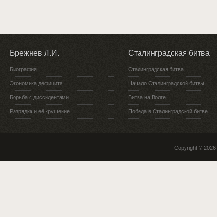
Брежнев Л.И.
Сталинградская битва
Биография
Сталинградская битва
Экономика дефицита
Начало Сталинградской битвы
Борьба с диссидентами
Битва на Волге
Разрядка и её крушение
Победа в Сталинградской битве
Copyright © 2026 