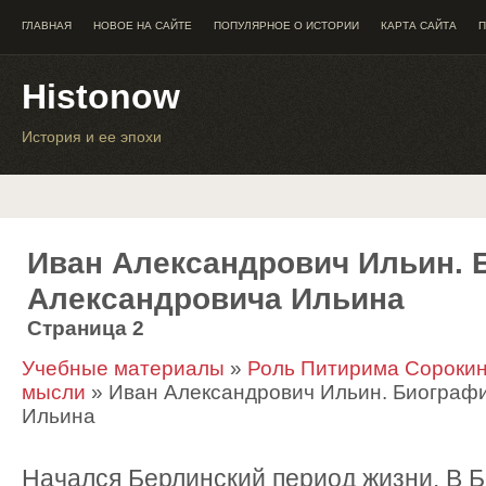
ГЛАВНАЯ
НОВОЕ НА САЙТЕ
ПОПУЛЯРНОЕ О ИСТОРИИ
КАРТА САЙТА
П
Histonow
История и ее эпохи
Иван Александрович Ильин. 
Александровича Ильина
Страница 2
Учебные материалы
»
Роль Питирима Сорокин
мысли
» Иван Александрович Ильин. Биограф
Ильина
Начался Берлинский период жизни. В 