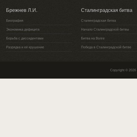
Брежнев Л.И.
Сталинградская битва
Биография
Сталинградская битва
Экономика дефицита
Начало Сталинградской битвы
Борьба с диссидентами
Битва на Волге
Разрядка и её крушение
Победа в Сталинградской битве
Copyright © 2026 