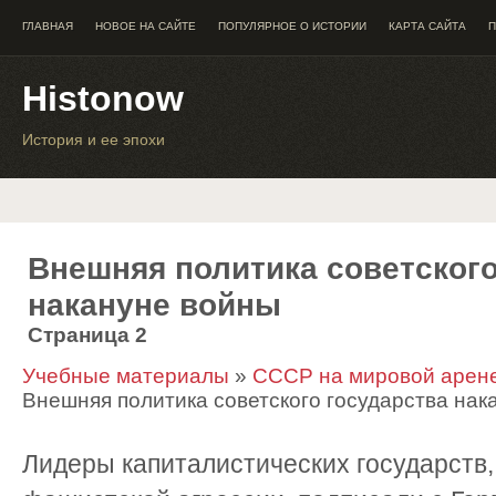
ГЛАВНАЯ
НОВОЕ НА САЙТЕ
ПОПУЛЯРНОЕ О ИСТОРИИ
КАРТА САЙТА
П
Histonow
История и ее эпохи
Внешняя политика советского
накануне войны
Страница 2
Учебные материалы
»
СССР на мировой арене 
Внешняя политика советского государства нак
Лидеры капиталистических государств