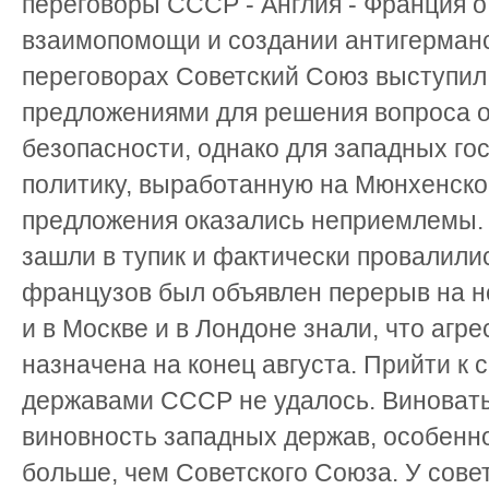
переговоры СССР - Англия - Франция о
взаимопомощи и создании антигерманс
переговорах Советский Союз выступил
предложениями для решения вопроса о
безопасности, однако для западных г
политику, выработанную на Мюнхенско
предложения оказались неприемлемы. 
зашли в тупик и фактически провалилис
французов был объявлен перерыв на н
и в Москве и в Лондоне знали, что аг
назначена на конец августа. Прийти к
державами СССР не удалось. Виноваты
виновность западных держав, особенно
больше, чем Советского Союза. У сове