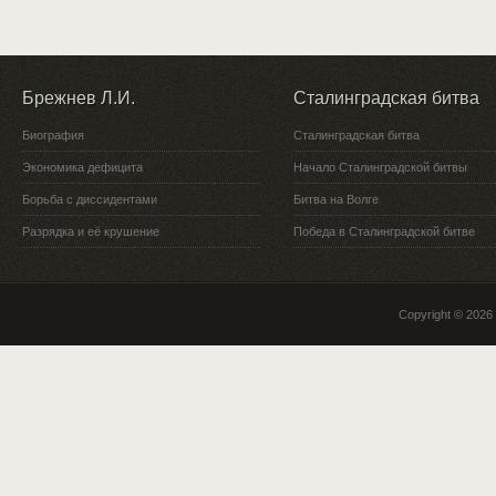
Брежнев Л.И.
Сталинградская битва
Биография
Сталинградская битва
Экономика дефицита
Начало Сталинградской битвы
Борьба с диссидентами
Битва на Волге
Разрядка и её крушение
Победа в Сталинградской битве
Copyright © 2026 