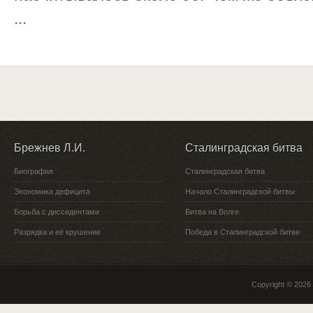
...
Брежнев Л.И.
Сталинградская битва
Биография
Сталинградская битва
Экономика дефицита
Начало Сталинградской битвы
Борьба с диссидентами
Битва на Волге
Разрядка и её крушение
Победа в Сталинградской битве
Copyright © 2026 