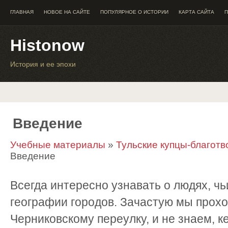
ГЛАВНАЯ
НОВОЕ НА САЙТЕ
ПОПУЛЯРНОЕ О ИСТОРИИ
КАРТА САЙТА
П
Histonow
История и ее эпохи
Введение
Учебные материалы
»
Тульские купцы-благотво
Введение
Всегда интересно узнавать о людях, ч
географии городов. Зачастую мы прохо
Черниковскому переулку, и не знаем, к