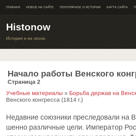
ГЛАВНАЯ
НОВОЕ НА САЙТЕ
ПОПУЛЯРНОЕ О ИСТОРИИ
КАРТА САЙТА
П
Histonow
История и ее эпохи
Начало работы Венского конгр
Страница 2
Учебные материалы
»
Борьба держав на Венс
Венского конгресса (1814 г.)
Недавние союзники преследо­вали на В
шенно различные цели. Император Рос