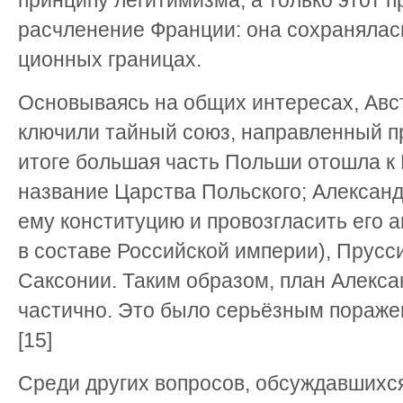
принципу легити­мизма, а только этот 
расчленение Франции: она сохранялас
ционных границах.
Основываясь на общих интере­сах, Авст
ключили тайный союз, направленный пр
итоге большая часть Польши отошла к 
название Царства Польского; Александ
ему конституцию и провоз­гласить его
в составе Российской империи), Прусс
Сак­сонии. Таким образом, план Алек­са
частично. Это было серьёзным пораже
[15]
Среди других вопросов, обсуж­давшихс