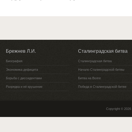
Брежнев Л.И.
Сталинградская битва
Биография
Сталинградская битва
Экономика дефицита
Начало Сталинградской битвы
Борьба с диссидентами
Битва на Волге
Разрядка и её крушение
Победа в Сталинградской битве
Copyright © 2026 