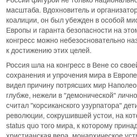
России фигурой не только национально
масштаба. Вдохновитель и организат
коалиции, он был убежден в особой ми
Европы и гаранта безопасности на это
конгресс можно небезосновательно наз
к достижению этих целей.
Россия шла на конгресс в Вене со сво
сохранения и упрочения мира в Европ
видел причину потрясших мир Наполео
глубже, нежели в "демонической" личн
считал "корсиканского узурпатора" де
революции, сокрушившей устои, на ко
status quo того мира, к которому прин
христианская вера, монархическое уст