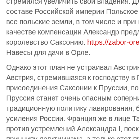
стремился уве­личить свои владения. Дл
составе Российской империи Польское
все польские земли, в том числе и при
качестве компенсации Алек­сандр пред
королевство Саксонию.
https://zabor-or
Навесы для дачи в Орле.
Однако этот план не устраивал Австри
Авст­рия, стремившаяся к господству в
присоединения Саксонии к Пруссии, по
Пруссия станет очень опасным соперни
традиционную политику лавирования, 
усиления России. Франция же в лице 
против устрем­лений Александра I, пос