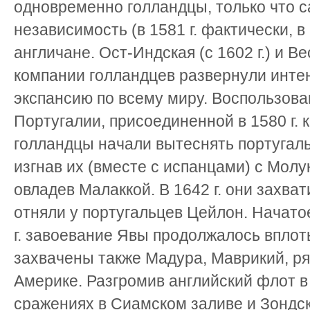
одновременно голландцы, только что 
независимость (в 1581 г. фактически, в
англичане. Ост-Индская (с 1602 г.) и Ве
компании голландцев развернули инт
экспансию по всему миру. Воспользов
Португалии, присоединенной в 1580 г. к 
голландцы начали вытеснять португальц
изгнав их (вместе с испанцами) с Молукк
овладев Малаккой. В 1642 г. они захвати
отняли у португальцев Цейлон. Начато
г. завоевание Явы продолжалось вплоть д
захвачены также Мадура, Маврикий, ря
Америке. Разгромив английский флот в 
сражениях в Сиамском заливе и Зондс