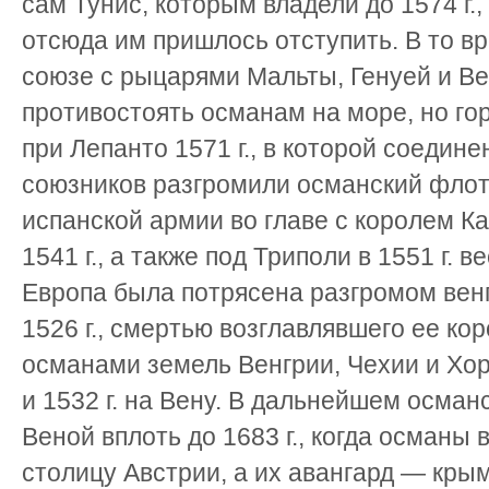
сам Тунис, которым владели до 1574 г., 
отсюда им пришлось отступить. В то в
союзе с рыцарями Мальты, Генуей и В
противостоять османам на море, но го
при Лепанто 1571 г., в которой соедин
союзников разгромили османский флот,
испанской армии во главе с королем К
1541 г., а также под Триполи в 1551 г. 
Европа была потрясена разгромом вен
1526 г., смертью возглавлявшего ее кор
османами земель Венгрии, Чехии и Хорв
и 1532 г. на Вену. В дальнейшем осман
Веной вплоть до 1683 г., когда османы
столицу Австрии, а их авангард — кры