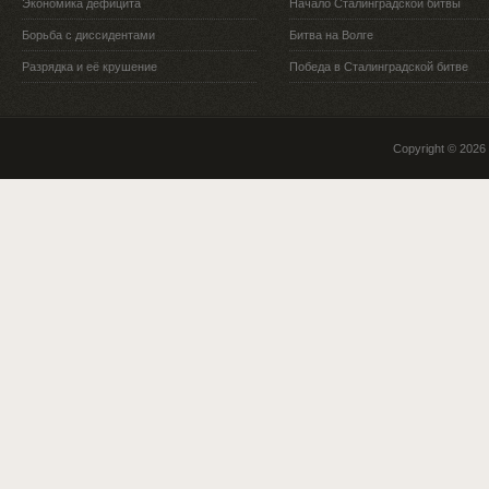
Экономика дефицита
Начало Сталинградской битвы
Борьба с диссидентами
Битва на Волге
Разрядка и её крушение
Победа в Сталинградской битве
Copyright © 2026 