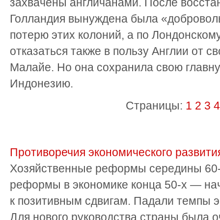
захвачены англичанами. После восста
Голландия вынуждена была «доброволь
потерю этих колоний, а по Лондонскому
отказаться также в пользу Англии от с
Малайе. Но она сохранила свою главн
Индонезию.
Страницы:
1
2
3
4
Противоречия экономического развити
Хозяйственные реформы середины 60-х
реформы в экономике конца 50-х — нач
к позитивным сдвигам. Падали темпы э
Для нового руководства страны была 