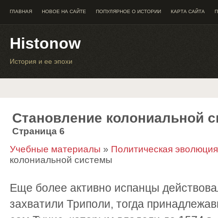
ГЛАВНАЯ
НОВОЕ НА САЙТЕ
ПОПУЛЯРНОЕ О ИСТОРИИ
КАРТА САЙТА
П
Histonow
История и ее эпохи
Становление колониальной 
Страница 6
Учебные материалы
»
Политическая эволюция
колониальной системы
Еще более активно испанцы действовали
захватили Триполи, тогда принадлежавш