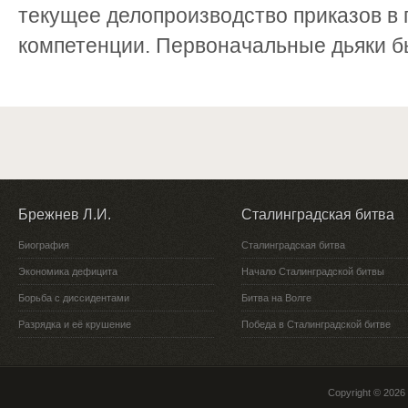
текущее делопроизводство приказов в 
компетенции. Первоначальные дьяки бы
Брежнев Л.И.
Сталинградская битва
Биография
Сталинградская битва
Экономика дефицита
Начало Сталинградской битвы
Борьба с диссидентами
Битва на Волге
Разрядка и её крушение
Победа в Сталинградской битве
Copyright © 2026 