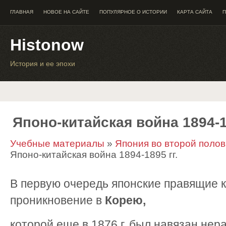
ГЛАВНАЯ
НОВОЕ НА САЙТЕ
ПОПУЛЯРНОЕ О ИСТОРИИ
КАРТА САЙТА
П
Histonow
История и ее эпохи
Японо-китайская война 1894-1
Учебные материалы
»
Япония во второй полов
Японо-китайская война 1894-1895 гг.
В первую очередь японские правящие 
проникновение в
Корею,
которой еще в 1876 г. был навязан нер