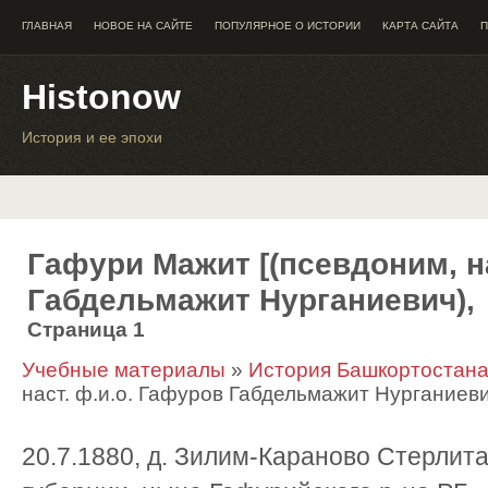
ГЛАВНАЯ
НОВОЕ НА САЙТЕ
ПОПУЛЯРНОЕ О ИСТОРИИ
КАРТА САЙТА
П
Histonow
История и ее эпохи
Гафури Мажит [(псевдоним, н
Габдельмажит Нурганиевич),
Страница 1
Учебные материалы
»
История Башкортостан
наст. ф.и.о. Гафуров Габдельмажит Нурганиеви
20.7.1880, д. Зилим-Караново Стерлит