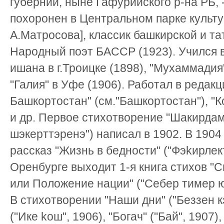
губернии, ныне Гафурийского р-на РБ, -
похоронен в Центральном парке культу
А.Матросова], классик башкирской и та
Народный поэт БАССР (1923). Учился 
ишана в г.Троицке (1898), "Мухаммадия
"Галия" в Уфе (1906). Работал в редакц
Башкортостан" (см."Башкортостан"), "К
и др. Первое стихотворение "Шакирда
шэкерттэренэ") написал в 1902. В 1904
рассказ "Жизнь в бедности" ("Фэkирлект
Оренбурге выходит 1-я книга стихов "С
или Положение нации" ("Себер тимер ю
В стихотворении "Наши дни" ("Беззен кэ
("Ике kош", 1906), "Богач" ("Бай", 1907)