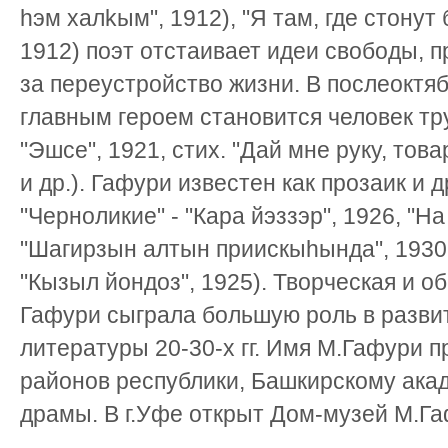
hэм халkым", 1912), "Я там, где стонут 
1912) поэт отстаивает идеи свободы, п
за переустройство жизни. В послеоктя
главным героем становится человек тру
"Эшсе", 1921, стих. "Дай мне руку, тов
и др.). Гафури известен как прозаик и 
"Черноликие" - "Кара йэззэр", 1926, "Н
"Шагирзын алтын приискыhында", 1930,
"Кызыл йондоз", 1925). Творческая и 
Гафури сыграла большую роль в разви
литературы 20-30-х гг. Имя М.Гафури 
районов республики, Башкирскому ака
драмы. В г.Уфе открыт Дом-музей М.Га