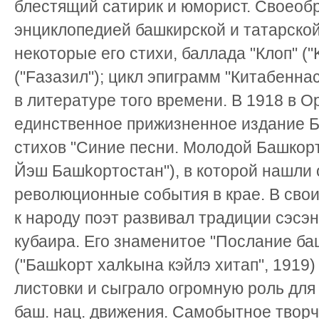
блестящий сатирик и юморист. Своеоб
энциклопедией башкирской и татарской
некоторые его стихи, баллада "Клоп" ("
("Fазазил"); цикл эпиграмм "Китабенн
в литературе того времени. В 1918 в О
единственное прижизненное издание Б
стихов "Синие песни. Молодой Башкорт
Йэш Башkортостан"), в которой нашли
революционные события в крае. В сво
к народу поэт развивал традиции сэсэ
кубаира. Его знаменитое "Послание ба
("Башkорт халkына кэйлэ хитап", 1919)
листовки и сыграло огромную роль дл
баш. нац. движения. Самобытное твор