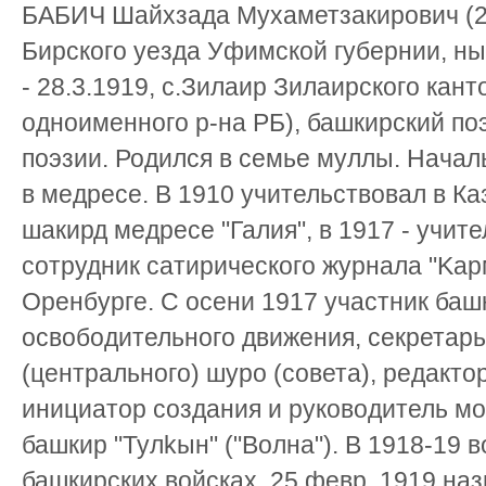
БАБИЧ Шайхзада Мухаметзакирович (2.
Бирского уезда Уфимской губернии, н
- 28.3.1919, с.Зилаир Зилаирского кан
одноименного р-на РБ), башкирский по
поэзии. Родился в семье муллы. Нача
в медресе. В 1910 учительствовал в Каз
шакирд медресе "Галия", в 1917 - учите
сотрудник сатирического журнала "Kарм
Оренбурге. С осени 1917 участник баш
освободительного движения, секретарь
(центрального) шуро (совета), редакто
инициатор создания и руководитель м
башкир "Тулkын" ("Волна"). В 1918-19 
башкирских войсках. 25 февр. 1919 наз