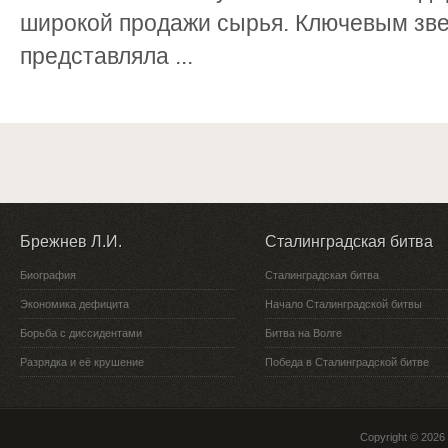
широкой продажи сырья. Ключевым зв
представляла ...
Брежнев Л.И.
Сталинградская битва
Биография
Сталинградская битва
Экономика дефицита
Начало Сталинградской битвы
Борьба с диссидентами
Битва на Волге
Разрядка и её крушение
Победа в Сталинградской битве
Copyright © 2026 