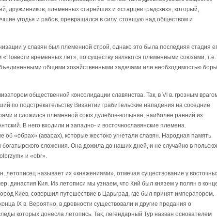
ей, дружинников, племенных старейших и «старцев градских», который,
лучшие угодья и рабов, превращался в силу, стоящую над обществом и
низации у славян был племенной строй, однако это была последняя стадия е
 «Повести временных лет», по существу являются племенными союзами, т.е.
бъединенными общими хозяйственными задачами или необходимостью бор
затором общественной консолидации славянства. Так, в VI в. грозным враго
вший по подстрекательству Византии грабительские нападения на соседние
варами и сложился племенной союз дулебов-волынян, наиболее ранний из
нтский. В него входили и западно- и восточнославянские племена.
 об «обрах» (аварах), которые жестоко угнетали славян. Народная память
и богатырского сложения. Она дожила до наших дней, и не случайно в польско
olbrzym» и «obr».
, летописец называет их «княжениями», отмечая существование у восточны
ер, династия Кия. Из летописи мы узнаем, что Кий был князем у полян в конц
ал город Киев, совершил путешествие в Царьград, где был принят императором.
онца IX в. Вероятно, в древности существовали и другие предания о
леды которых донесла летопись. Так, легендарный Тур назван основателем