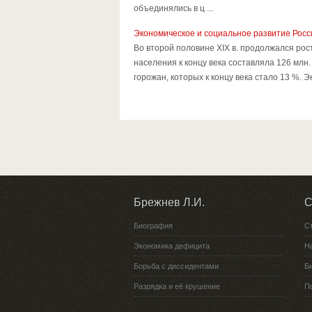
объединялись в ц ...
Экономическое и социальное развитие Росси
Во второй половине XIX в. продолжался рос
населения к концу века составляла 126 млн
горожан, которых к концу века стало 13 %. 
Брежнев Л.И.
С
Биография
С
Экономика дефицита
Н
Борьба с диссидентами
Би
Разрядка и её крушение
П