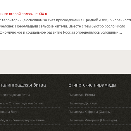
и во второй половине XIX в
т территории (в основном за счет присоединения Средней Азии). Численност
. человек. Преобладали сельские жители. Вместе с тем быстро росло число
Экономическое и социальное развитие России определялось условиями ...
талинградская битва
Египетские пирамиды
талинградская битва
Пирамиды Египта
ачало Сталинградской битвы
Пирамида Джосера
тва на Волге
Пирамида Хефрена (Хафры)
обеда в Сталинградской битве
Пирамида Микерина (Менкаура)