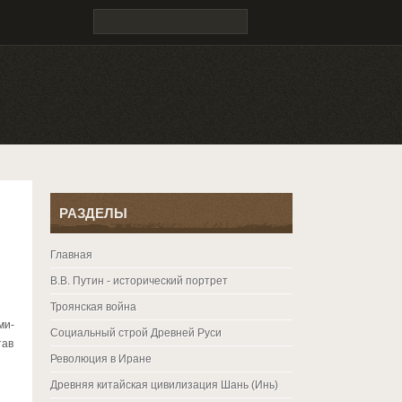
РАЗДЕЛЫ
Главная
В.В. Путин - исторический портрет
Троянская война
ми-
Социальный строй Древней Руси
тав
Революция в Иране
Древняя китайская цивилизация Шань (Инь)