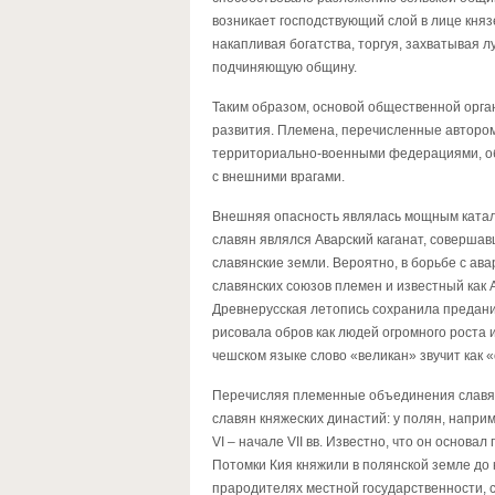
возникает господствующий слой в лице княз
накапливая богатства, торгуя, захватывая 
подчиняющую общину.
Таким образом, основой общественной орга
развития. Племена, перечисленные автором
территориально-военными федерациями, о
с внешними врагами.
Внешняя опасность являлась мощным катали
славян являлся Аварский каганат, соверша
славянские земли. Вероятно, в борьбе с а
славянских союзов племен и известный как А
Древнерусская летопись сохранила предание
рисовала обров как людей огромного роста 
чешском языке слово «великан» звучит как «
Перечисляя племенные объединения славян
славян княжеских династий: у полян, наприм
VI – начале VII вв. Известно, что он основ
Потомки Кия княжили в полянской земле до к
прародителях местной государственности, с