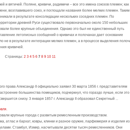
ей и вятичей. Поляне, кривичи, радимичи – все это имена союзов племен; как
ени, возглавившего союз, и поглощали названия более мелких племен. Таким
никали в результате консолидации нескольких соседних племен. По
ерритории древней Руси существовало первоначально около 150 небольших
овали более крупные объединения. Однако это был не единственный путь
тавление летописных сообщений о кривичах и полочанах дает основание
ло не в результате интеграции мелких племен, а в процессе выделения полоч
ния кривичей.
Страницы:
2
3
4
5
6
7
8
9
10
11
го права Александр II официально заявил 30 марта 1856 г. представителям
 настроение большинства помещиков, подчеркнул, что гораздо лучше, если это
свершится снизу. 3 января 1857 г. Александр II образовал Секретный ...
овля.
овали крупные города с развитым ремесленным производством.
, атлас и бархат, ковры, клинки и разное оружие, парфюмерия и изделия из
делами. Стамбул, Измир, насчитывали десятки тысяч ремесленников. Они