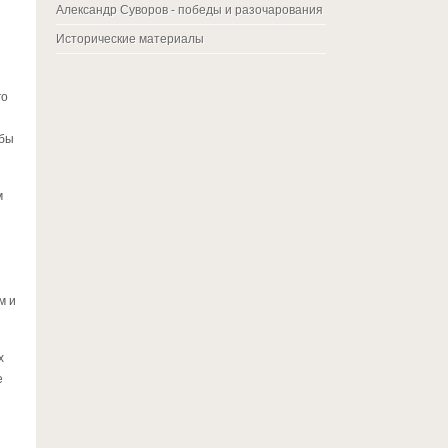
Александр Суворов - победы и разочарования
Исторические материалы
го
ьбы
м
м и
х
е