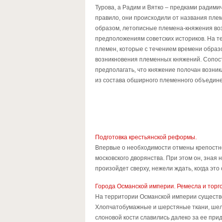
Турова, а Радим и Вятко – предками радимич
правило, они происходили от названия плем
образом, летописные племена-княжения воз
предположениям советских историков. На т
племен, которые с течением времени образ
возникновения племенных княжений. Сопос
предполагать, что княжение полочан возник
из состава обширного племенного объедине
Подготовка крестьянской реформы.
Впервые о необходимости отмены крепостно
московского дворянства. При этом он, зная
произойдет сверху, нежели ждать, когда это 
Города Османской империи. Ремесла и торг
На территории Османской империи существ
Хлопчатобумажные и шерстяные ткани, шелка
слоновой кости славились далеко за ее при