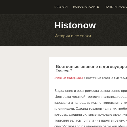
ГЛАВНАЯ
НОВОЕ НА САЙТЕ
ПОПУЛЯРНОЕ 
Histonow
История и ее эпохи
Восточные славяне в догосударс
Страница 7
Учебные материалы
» Восточные славяне в догосу
Выделение и рост ремесла естественно при
Центрами местной торговли являлись города
караваны и направлялись по торговым путям
пленниками. Охрана товаров на путях требо
которых входили сильные молодые люди, «ви
торговля велась по пути «из варяг в греки»
способствовало разложению сельской общин