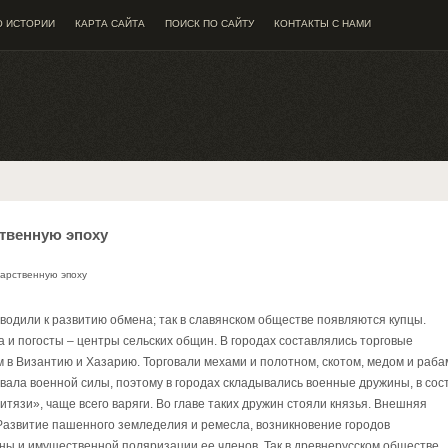
О ИСТОРИИ
КАРТА САЙТА
ПОИСК ПО САЙТУ
КОНТАКТЫ С НАМИ
твенную эпоху
дарственную эпоху
водили к развитию обмена; так в славянском обществе появляются купцы.
 и погосты – центры сельских общин. В городах составлялись торговые
 в Византию и Хазарию. Торговали мехами и полотном, скотом, медом и раба
вала военной силы, поэтому в городах складывались военные дружины, в сос
тязи», чаще всего варяги. Во главе таких дружин стояли князья. Внешняя
. Развитие пашенного земледелия и ремесла, возникновение городов
ы и имущественной поляризации ее членов. Так в древнерусском обществе