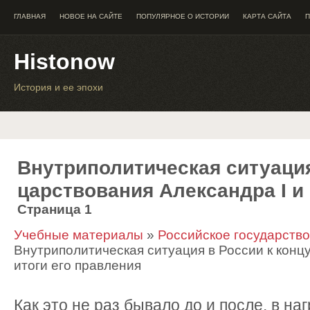
ГЛАВНАЯ
НОВОЕ НА САЙТЕ
ПОПУЛЯРНОЕ О ИСТОРИИ
КАРТА САЙТА
П
Histonow
История и ее эпохи
Внутриполитическая ситуация
царствования Александра I и
Страница 1
Учебные материалы
»
Российское государство
Внутриполитическая ситуация в России к концу
итоги его правления
Как это не раз бывало до и после, в н