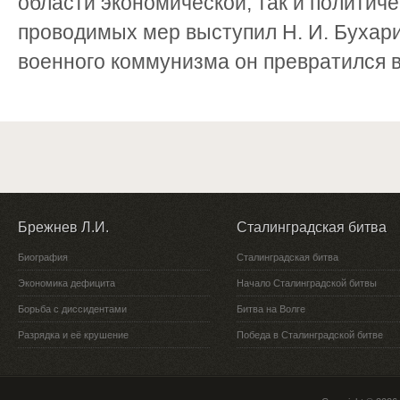
области экономической, так и политич
проводимых мер выступил Н. И. Бухари
военного коммунизма он превратился в 
Брежнев Л.И.
Сталинградская битва
Биография
Сталинградская битва
Экономика дефицита
Начало Сталинградской битвы
Борьба с диссидентами
Битва на Волге
Разрядка и её крушение
Победа в Сталинградской битве