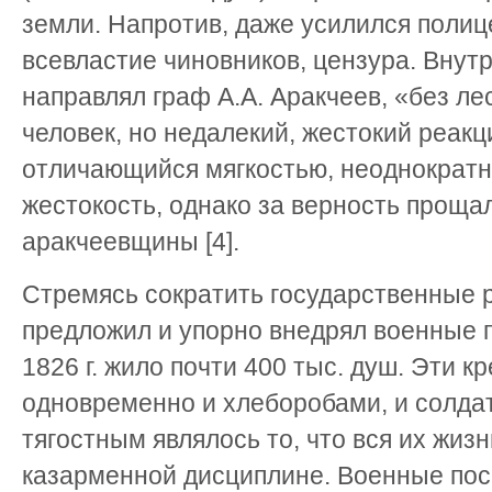
земли. Напротив, даже усилился полиц
всевластие чиновников, цензура. Внут
направлял граф А.А. Аракчеев, «без л
человек, но недалекий, жестокий реакц
отличающийся мягкостью, неоднократн
жестокость, однако за верность проща
аракчеевщины [4].
Стремясь сократить государственные 
предложил и упорно внедрял военные п
1826 г. жило почти 400 тыс. душ. Эти к
одновременно и хлеборобами, и солда
тягостным являлось то, что вся их жиз
казарменной дисциплине. Военные по