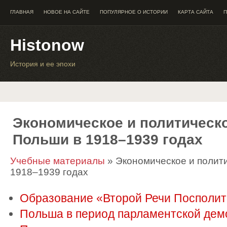
ГЛАВНАЯ
НОВОЕ НА САЙТЕ
ПОПУЛЯРНОЕ О ИСТОРИИ
КАРТА САЙТА
П
Histonow
История и ее эпохи
Экономическое и политическ
Польши в 1918–1939 годах
Учебные материалы
» Экономическое и полит
1918–1939 годах
Образование «Второй Речи Посполи
Польша в период парламентской дем