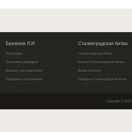
Брежнев Л.И.
Сталинградская битва
Биография
Сталинградская битва
Экономика дефицита
Начало Сталинградской битвы
Борьба с диссидентами
Битва на Волге
Разрядка и её крушение
Победа в Сталинградской битве
Copyright © 2026 