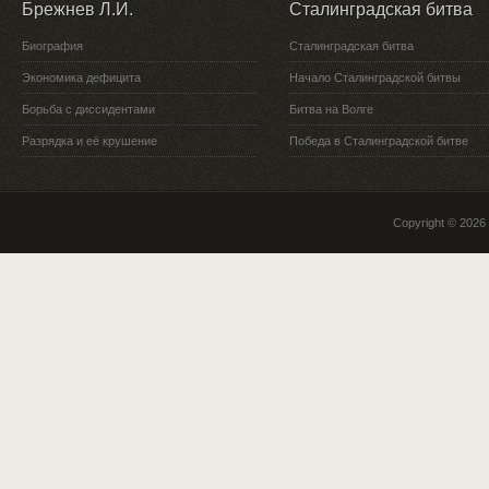
Брежнев Л.И.
Сталинградская битва
Биография
Сталинградская битва
Экономика дефицита
Начало Сталинградской битвы
Борьба с диссидентами
Битва на Волге
Разрядка и её крушение
Победа в Сталинградской битве
Copyright © 2026 