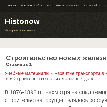
ГЛАВНАЯ
НОВОЕ НА САЙТЕ
ПОПУЛЯРНОЕ О ИСТОРИИ
КАРТА САЙТА
П
Histonow
История и ее эпохи
Строительство новых железн
Страница 1
Учебные материалы
»
Развитие транспорта в 
в.
» Строительство новых железных дорог
В 1876-1892 гг., несмотря на спад темп
строительства, осуществлялось соору