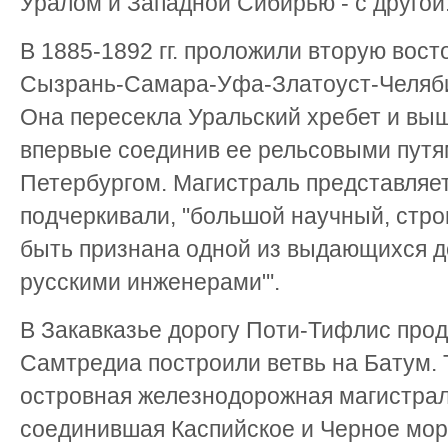
Уралом и Западной Сибирью - с другой
В 1885-1892 гг. проложили вторую вос
Сызрань-Самара-Уфа-Златоуст-Челяби
Она пересекла Уральский хребет и вы
впервые соединив ее рельсовыми путя
Петербургом. Магистраль представляет 
подчеркивали, "большой научный, стр
быть признана одной из выдающихся д
русскими инженерами"'.
В Закавказье дорогу Поти-Тифлис прод
Самтредиа построили ветвь на Батум. 
островная железнодорожная магистраль
соединившая Каспийское и Черное мор